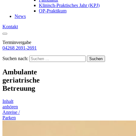
Klinisch-Praktisches Jahr (KPJ)
OP-Praktikum
News
Kontakt
Terminvergabe
04268 2691-2691
Suchen nach:
Ambulante
geriatrische
Betreuung
Inhalt
anhören
Anreise /
Parken