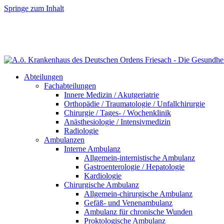
Springe zum Inhalt
Abteilungen
Fachabteilungen
Innere Medizin / Akutgeriatrie
Orthopädie / Traumatologie / Unfallchirurgie
Chirurgie / Tages- / Wochenklinik
Anästhesiologie / Intensivmedizin
Radiologie
Ambulanzen
Interne Ambulanz
Allgemein-internistische Ambulanz
Gastroenterologie / Hepatologie
Kardiologie
Chirurgische Ambulanz
Allgemein-chirurgische Ambulanz
Gefäß- und Venenambulanz
Ambulanz für chronische Wunden
Proktologische Ambulanz