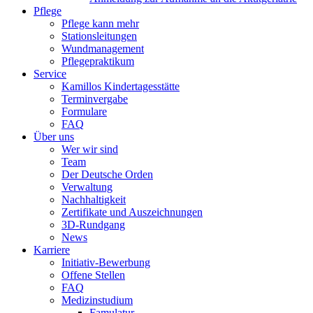
Pflege
Pflege kann mehr
Stationsleitungen
Wundmanagement
Pflegepraktikum
Service
Kamillos Kindertagesstätte
Terminvergabe
Formulare
FAQ
Über uns
Wer wir sind
Team
Der Deutsche Orden
Verwaltung
Nachhaltigkeit
Zertifikate und Auszeichnungen
3D-Rundgang
News
Karriere
Initiativ-Bewerbung
Offene Stellen
FAQ
Medizinstudium
Famulatur