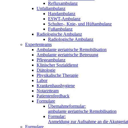
Refluxambulanz
Unfallambulanz
Handambulanz
ESWT-Ambulanz
Schulter-, Knie- und Hüftambulanz
Fußambulanz
Radiologische Ambulanz
Radiologische Ambulanz
Expertenteams
Ambulante geriatrische Remobilisation
Ambulante geriatrische Betreuung
Pflegeambulanz
Klinischer Sozialdienst
Diätologie
Physikalische Therapie
Labor
Krankenhaushygiene
Notarztteam
Patientenfeedback
Formulare
Übernahmeformular:
ambulante geriatrische Remobilisation
Formular:
Anmeldung zur Aufnahme an die Akutgeriat
Formulare