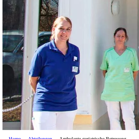
—
Home
—
Abteilungen
—
Ambulante geriatrische Betreuung