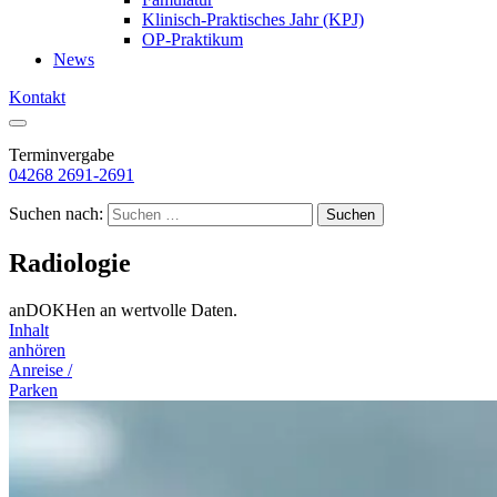
Klinisch-Praktisches Jahr (KPJ)
OP-Praktikum
News
Kontakt
Terminvergabe
04268 2691-2691
Suchen nach:
Radiologie
anDOKHen an wertvolle Daten.
Inhalt
anhören
Anreise /
Parken