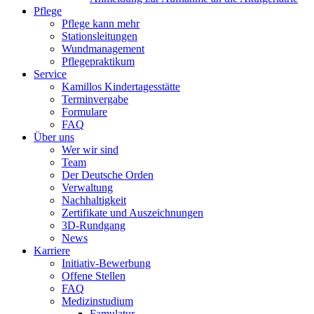
Pflege
Pflege kann mehr
Stationsleitungen
Wundmanagement
Pflegepraktikum
Service
Kamillos Kindertagesstätte
Terminvergabe
Formulare
FAQ
Über uns
Wer wir sind
Team
Der Deutsche Orden
Verwaltung
Nachhaltigkeit
Zertifikate und Auszeichnungen
3D-Rundgang
News
Karriere
Initiativ-Bewerbung
Offene Stellen
FAQ
Medizinstudium
Famulatur