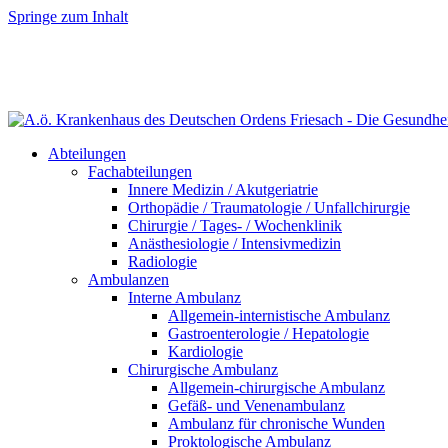
Springe zum Inhalt
Abteilungen
Fachabteilungen
Innere Medizin / Akutgeriatrie
Orthopädie / Traumatologie / Unfallchirurgie
Chirurgie / Tages- / Wochenklinik
Anästhesiologie / Intensivmedizin
Radiologie
Ambulanzen
Interne Ambulanz
Allgemein-internistische Ambulanz
Gastroenterologie / Hepatologie
Kardiologie
Chirurgische Ambulanz
Allgemein-chirurgische Ambulanz
Gefäß- und Venenambulanz
Ambulanz für chronische Wunden
Proktologische Ambulanz