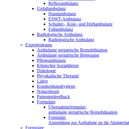
Refluxambulanz
Unfallambulanz
Handambulanz
ESWT-Ambulanz
Schulter-, Knie- und Hüftambulanz
Fußambulanz
Radiologische Ambulanz
Radiologische Ambulanz
Expertenteams
Ambulante geriatrische Remobilisation
Ambulante geriatrische Betreuung
Pflegeambulanz
Klinischer Sozialdienst
Diätologie
Physikalische Therapie
Labor
Krankenhaushygiene
Notarztteam
Patientenfeedback
Formulare
Übernahmeformular:
ambulante geriatrische Remobilisation
Formular:
Anmeldung zur Aufnahme an die Akutgeriat
Formulare