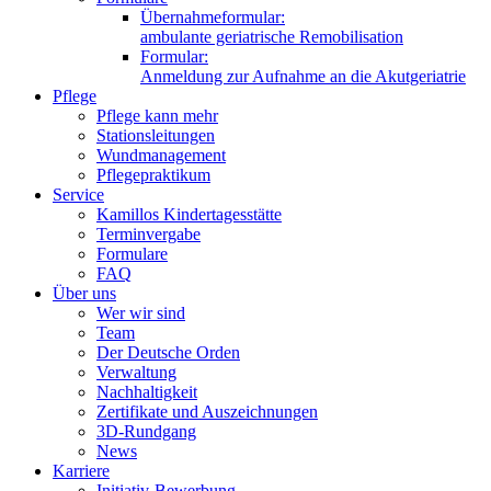
Übernahmeformular:
ambulante geriatrische Remobilisation
Formular:
Anmeldung zur Aufnahme an die Akutgeriatrie
Pflege
Pflege kann mehr
Stationsleitungen
Wundmanagement
Pflegepraktikum
Service
Kamillos Kindertagesstätte
Terminvergabe
Formulare
FAQ
Über uns
Wer wir sind
Team
Der Deutsche Orden
Verwaltung
Nachhaltigkeit
Zertifikate und Auszeichnungen
3D-Rundgang
News
Karriere
Initiativ-Bewerbung