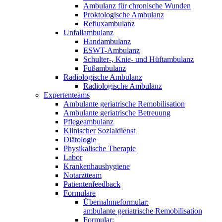
Ambulanz für chronische Wunden
Proktologische Ambulanz
Refluxambulanz
Unfallambulanz
Handambulanz
ESWT-Ambulanz
Schulter-, Knie- und Hüftambulanz
Fußambulanz
Radiologische Ambulanz
Radiologische Ambulanz
Expertenteams
Ambulante geriatrische Remobilisation
Ambulante geriatrische Betreuung
Pflegeambulanz
Klinischer Sozialdienst
Diätologie
Physikalische Therapie
Labor
Krankenhaushygiene
Notarztteam
Patientenfeedback
Formulare
Übernahmeformular:
ambulante geriatrische Remobilisation
Formular: