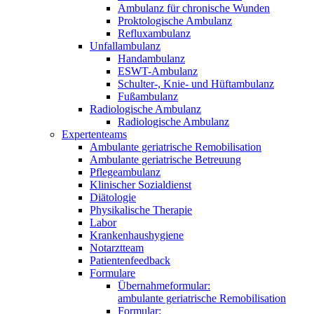
Ambulanz für chronische Wunden
Proktologische Ambulanz
Refluxambulanz
Unfallambulanz
Handambulanz
ESWT-Ambulanz
Schulter-, Knie- und Hüftambulanz
Fußambulanz
Radiologische Ambulanz
Radiologische Ambulanz
Expertenteams
Ambulante geriatrische Remobilisation
Ambulante geriatrische Betreuung
Pflegeambulanz
Klinischer Sozialdienst
Diätologie
Physikalische Therapie
Labor
Krankenhaushygiene
Notarztteam
Patientenfeedback
Formulare
Übernahmeformular:
ambulante geriatrische Remobilisation
Formular: