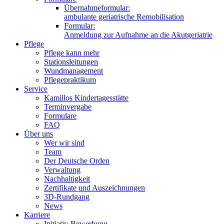
Übernahmeformular:
ambulante geriatrische Remobilisation
Formular:
Anmeldung zur Aufnahme an die Akutgeriatrie
Pflege
Pflege kann mehr
Stationsleitungen
Wundmanagement
Pflegepraktikum
Service
Kamillos Kindertagesstätte
Terminvergabe
Formulare
FAQ
Über uns
Wer wir sind
Team
Der Deutsche Orden
Verwaltung
Nachhaltigkeit
Zertifikate und Auszeichnungen
3D-Rundgang
News
Karriere
Initiativ-Bewerbung