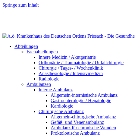
Springe zum Inhalt
Abteilungen
Fachabteilungen
Innere Medizin / Akutgeriatrie
Orthopädie / Traumatologie / Unfallchirurgie
Chirurgie / Tages- / Wochenklinik
Anästhesiologie / Intensivmedizin
Radiologie
Ambulanzen
Interne Ambulanz
Allgemein-internistische Ambulanz
Gastroenterologie / Hepatologie
Kardiologie
Chirurgische Ambulanz
Allgemein-chirurgische Ambulanz
Gefäß- und Venenambulanz
Ambulanz für chronische Wunden
Proktologische Ambulanz