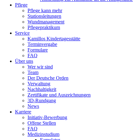
Pflege
Pflege kann mehr
Stationsleitungen
Wundmanagement
Pflegepraktikum
Service
Kamillos Kindertagesstätte
Terminvergabe
Formulare
FAQ
Über uns
Wer wir sind
Team
Der Deutsche Orden
Verwaltung
Nachhaltigkeit
Zertifikate und Auszeichnungen
3D-Rundgang
News
Karriere
Initiativ-Bewerbung
Offene Stellen
FAQ
Medizinstudium
Famulatur