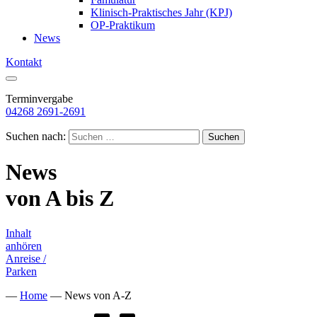
Klinisch-Praktisches Jahr (KPJ)
OP-Praktikum
News
Kontakt
Terminvergabe
04268 2691-2691
Suchen nach:
News
von A bis Z
Inhalt
anhören
Anreise /
Parken
—
Home
—
News von A-Z