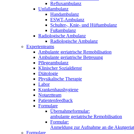
Refluxambulanz
Unfallambulanz
Handambulanz
ESWT-Ambulanz
Schulter-, Knie- und Hüftambulanz
Fußambulanz
Radiologische Ambulanz
Radiologische Ambulanz
Expertenteams
Ambulante geriatrische Remobilisation
Ambulante geriatrische Betreuung
Pflegeambulanz
Klinischer Sozialdienst
Diätologie
Physikalische Therapie
Labor
Krankenhaushygiene
Notarztteam
Patientenfeedback
Formulare
Übernahmeformular:
ambulante geriatrische Remobilisation
Formular:
Anmeldung zur Aufnahme an die Akutgeriat
Formulare