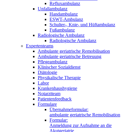
Refluxambulanz
Unfallambulanz
Handambulanz
ESWT-Ambulanz
Schulter-, Knie- und Hüftambulanz
Fußambulanz
Radiologische Ambulanz
Radiologische Ambulanz
Expertenteams
Ambulante geriatrische Remobilisation
Ambulante geriatrische Betreuung
Pflegeambulanz
Klinischer Sozialdienst
Diätologie
Physikalische Therapie
Labor
Krankenhaushygiene
Notarztteam
Patientenfeedback
Formulare
Übernahmeformular:
ambulante geriatrische Remobilisation
Formular:
Anmeldung zur Aufnahme an die
Akutgeriatrie