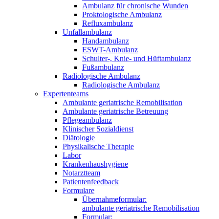
Ambulanz für chronische Wunden
Proktologische Ambulanz
Refluxambulanz
Unfallambulanz
Handambulanz
ESWT-Ambulanz
Schulter-, Knie- und Hüftambulanz
Fußambulanz
Radiologische Ambulanz
Radiologische Ambulanz
Expertenteams
Ambulante geriatrische Remobilisation
Ambulante geriatrische Betreuung
Pflegeambulanz
Klinischer Sozialdienst
Diätologie
Physikalische Therapie
Labor
Krankenhaushygiene
Notarztteam
Patientenfeedback
Formulare
Übernahmeformular:
ambulante geriatrische Remobilisation
Formular: