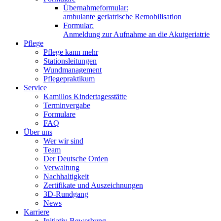
Übernahmeformular:
ambulante geriatrische Remobilisation
Formular:
Anmeldung zur Aufnahme an die Akutgeriatrie
Pflege
Pflege kann mehr
Stationsleitungen
Wundmanagement
Pflegepraktikum
Service
Kamillos Kindertagesstätte
Terminvergabe
Formulare
FAQ
Über uns
Wer wir sind
Team
Der Deutsche Orden
Verwaltung
Nachhaltigkeit
Zertifikate und Auszeichnungen
3D-Rundgang
News
Karriere
Initiativ-Bewerbung