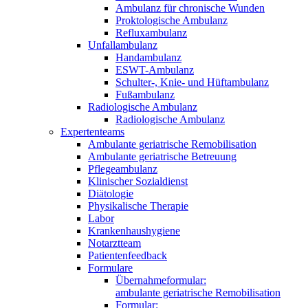
Ambulanz für chronische Wunden
Proktologische Ambulanz
Refluxambulanz
Unfallambulanz
Handambulanz
ESWT-Ambulanz
Schulter-, Knie- und Hüftambulanz
Fußambulanz
Radiologische Ambulanz
Radiologische Ambulanz
Expertenteams
Ambulante geriatrische Remobilisation
Ambulante geriatrische Betreuung
Pflegeambulanz
Klinischer Sozialdienst
Diätologie
Physikalische Therapie
Labor
Krankenhaushygiene
Notarztteam
Patientenfeedback
Formulare
Übernahmeformular:
ambulante geriatrische Remobilisation
Formular: